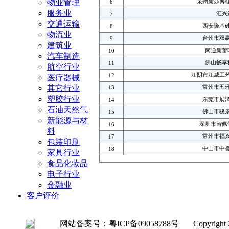
物业管理
泉州新亦博
6
服务业
汇兴
7
交通运输
西安隆基
8
物流业
台州市双
9
建筑业
南通新蕾
10
汽车制造
佛山畅享
11
航空行业
江阴市江威工
12
医疗器械
其它行业
常州市五
13
塑胶行业
东莞市展
14
石油天然气
佛山市骏
15
新能源与材
深圳市智佩
16
料
常州市福
17
包装印刷
中山市中
18
家具行业
食品化妆品
电子行业
金融业
客户评价
网站备案号：粤ICP备09058788号 Copyright 2008-20