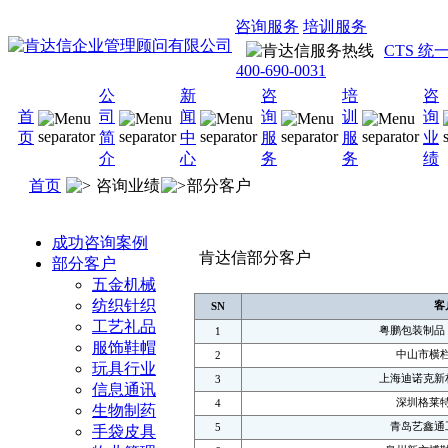
咨询服务
培训服务
CTS 
400-690-0031
公
新
咨
培
咨
首
司
闻
询
训
询
页
简
中
服
服
业
介
心
务
务
绩
首页
咨询业绩
部分客户
成功咨询案例
肯达信部分客户
部分客户
五金机械
纺织针织
客
SN
工艺礼品
粤鹏包装制品
1
服饰鞋帽
中山市横
2
玩具行业
上海迪诺克新
3
信息通讯
深圳格莱
4
生物制药
青岛艺鑫通
5
手袋皮具