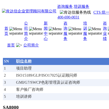
咨询服务
培训服务
CTS 
400-690-0031
公
新
咨
培
咨
首
司
闻
询
训
询
页
简
中
服
服
业
介
心
务
务
绩
首页
公司简介
SN
职位名称
1
项目助理
2
ISO15189/GLP/ISO17025认证顾问师
3
GMI/G7/SWCP色彩管理及认证咨询师
4
客户验厂咨询师
5
培训讲师
SA8000